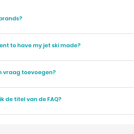
 brands?
nt to have my jet ski made?
l Fryday. And Saturday on appointment. You can always call 003
jn vraag toevoegen?
eite video's toevoegen van YouTube of Vimeo: Ga naar de app
ag waaraan u een video wilt toevoegen Als u een antwoord bewer
k de titel van de FAQ?
ng van YouTube of Vimeo toe Dat is alles! Bij het antwoord za
lde vragen bewerken in het instellingentabblad van de appinste
et bijbehorende selectievakje weg te halen.