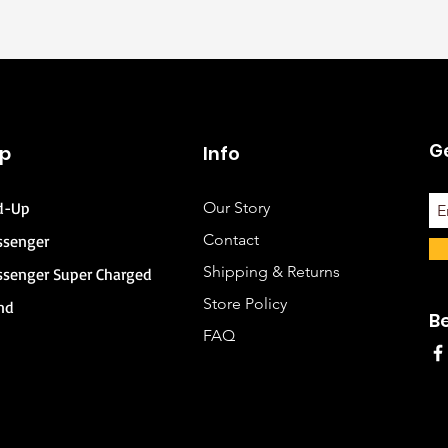
Ge
p
Info
d-Up
Our Story
Contact
ssenger
Shipping & Returns
ssenger Super Charged
Store Policy
nd
B
FAQ