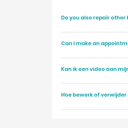
Do you also repair other
Yes we do
Can I make an appointme
Yes, we are open from Monday til
Kan ik een video aan mi
Ja! Gebruikers kunnen zonder mo
'Vragen beheren' Klik op de vra
Hoe bewerk of verwijder i
voor de video en voeg de koppeli
worden weergegeven
U kunt de titel van de veelgeste
verwijderen door het vinkje bij h