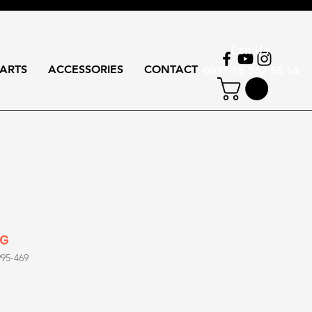
Call Us
ARTS
ACCESSORIES
CONTACT
0031 15 262 55 14
AG
95-469