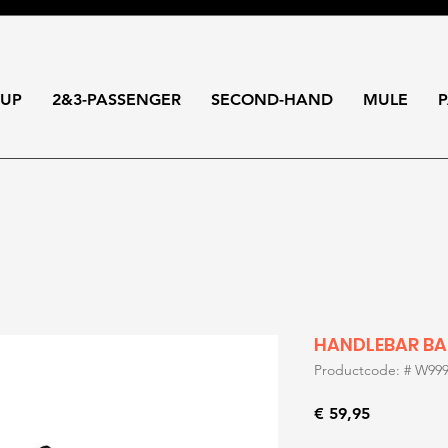
-UP
2&3-PASSENGER
SECOND-HAND
MULE
P
HANDLEBAR B
Productcode: # W999
Prijs
€ 59,95