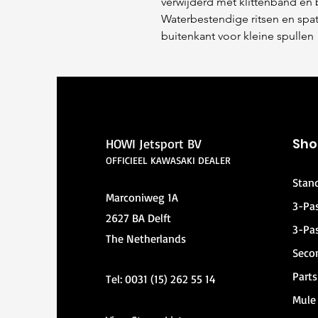
verwijderd met klittenband en
Waterbestendige ritsen en spa
buitenkant voor kleine spullen
Sho
HOWI Jetsport BV
OFFICIEEL KAWASAKI DEALER
Stan
Marconiweg 1A
3-Pa
2627 BA Delft
3-Pa
The Netherlands
Seco
Parts
Tel: 0031 (15) 262 55 14
Mule