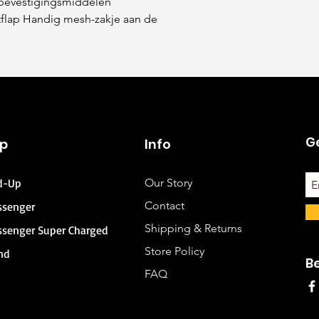
 bevestigingsmiddelen
tflap Handig mesh-zakje aan de
Ge
p
Info
d-Up
Our Story
Contact
ssenger
Shipping & Returns
ssenger Super Charged
Store Policy
nd
B
FAQ