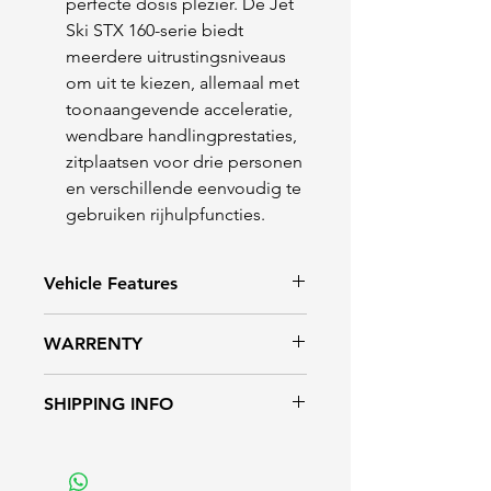
perfecte dosis plezier. De Jet
Ski STX 160-serie biedt
meerdere uitrustingsniveaus
om uit te kiezen, allemaal met
toonaangevende acceleratie,
wendbare handlingprestaties,
zitplaatsen voor drie personen
en verschillende eenvoudig te
gebruiken rijhulpfuncties.
Vehicle Features
Powerful acceleration
WARRENTY
Responsive hull design
Smart Learning Operation
Warrenty for personal use 24
SHIPPING INFO
(SLO)
month.
Large rear deck
Warrenty for race or business use
Wij versturen geen jetski's.
12 month.
Bel ons voor meer informatie.