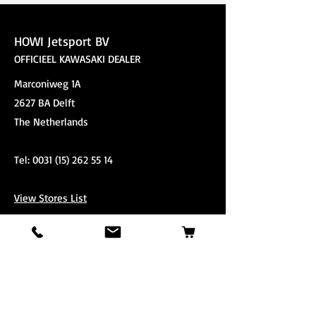
015 - 262 55 14
HOWI Jetsport BV
OFFICIEEL KAWASAKI DEALER
Marconiweg 1A
2627 BA Delft
The Netherlands
Tel:
0031 (15) 262 55 14
View Stores List
Shop
Stand-Up
3-Passenger
3-Passenger Super Charged