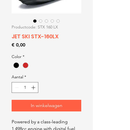
Productcode: STX 160 LX
JET SKI STX-160LX
Prijs
€ 0,00
Color
*
Aantal
*
In winkelwagen
Powered by a class-leading
1,498cc engine with digital fuel